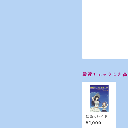
最近チェックした商
虹色カレイドス
コープ
¥1,000