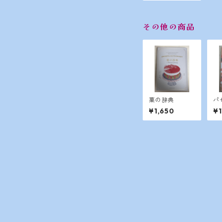
その他の商品
菓の辞典
パ
¥1,650
¥1