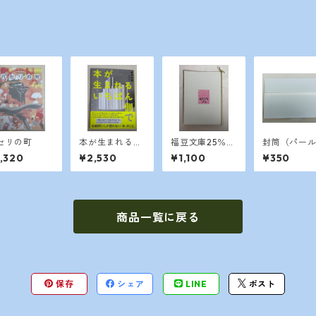
セリの町
本が生まれるい
福豆文庫25％
封筒（パー
ちばん側で
豆本つき
ワイト）
,320
¥2,530
¥1,100
¥350
商品一覧に戻る
保存
シェア
LINE
ポスト