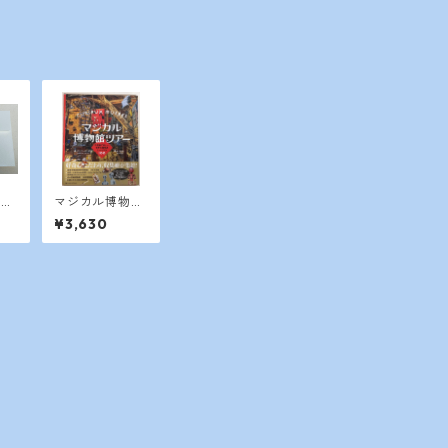
ルホ
マジカル博物館
ツアー 不思議
¥3,630
で珍しい、世界
の個性派ミュー
ジアム100