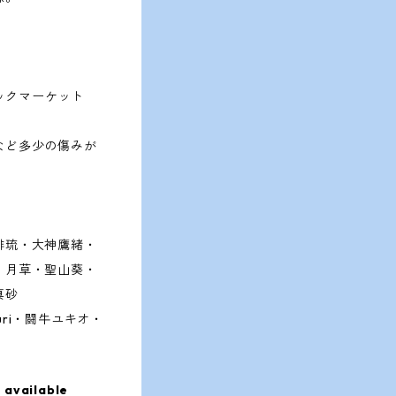
ミックマーケット
など多少の傷みが
。
緋琉・大神鷹緒・
・月草・聖山葵・
真砂
ri・闘牛ユキオ・
 available