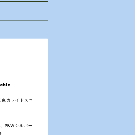
lable
虹色カレイドスコ
と、PBWシルバー
録。